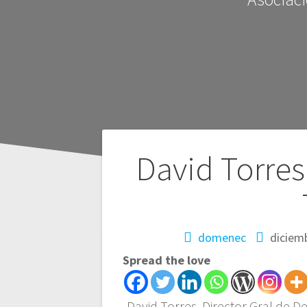
Navegación
David Torres
de
entradas
domenec
diciem
Spread the love
David Torres, Director Gral de De