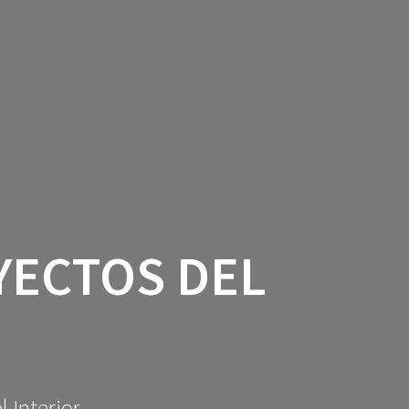
DES.
AYUDAS LEADER.
AGENDA
URAL
PERFIL DEL CONTRATANTE.
NUESTRA ESTRATEGIA.
YECTOS DEL
 Interior