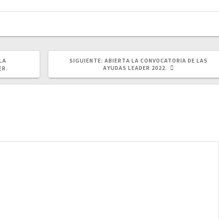
SIGUIENTE
LA
SIGUIENTE:
ABIERTA LA CONVOCATORIA DE LAS
POST:
AYUDAS LEADER 2022.
ER.