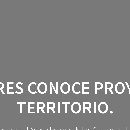
NOTICIAS
BOLETÍN DICI.ES
ACTIVIDA
QUIENES SOMOS.
DESARROLLO R
RES CONOCE PRO
TERRITORIO.
ón para el Apoyo Integral de las Comarcas del